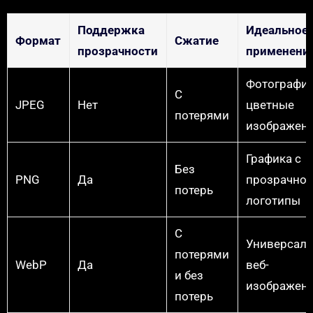
Поддержка
Идеальное
Формат
Сжатие
прозрачности
применени
Фотографии
С
JPEG
Нет
цветные
потерями
изображен
Графика с
Без
PNG
Да
прозрачнос
потерь
логотипы
С
Универсаль
потерями
WebP
Да
веб-
и без
изображен
потерь