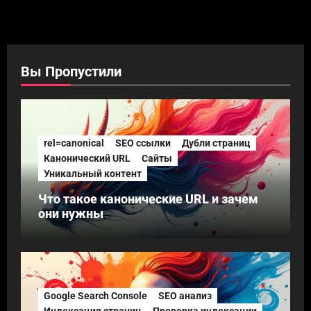
Вы Пропустили
rel=canonical
SEO ссылки
Дубли страниц
Канонический URL
Сайты
Уникальный контент
Что такое канонические URL и зачем
они нужны
Google Search Console
SEO анализ
Индексация страниц
Проверка индексации