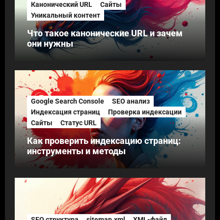
Канонический URL
Сайты
Уникальный контент
Что такое канонические URL и зачем
они нужны
Google Search Console
SEO анализ
Индексация страниц
Проверка индексации
Сайты
Статус URL
Как проверить индексацию страниц:
инструменты и методы
SEO структура
sitemap.xml
XML-файл