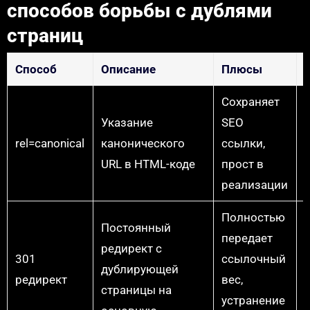
способов борьбы с дублями
страниц
Способ
Описание
Плюсы
Сохраняет
Указание
SEO
rel=canonical
канонического
ссылки,
URL в HTML-коде
прост в
реализации
Полностью
Постоянный
передает
редирект с
301
ссылочный
дублирующей
редирект
вес,
страницы на
устранение