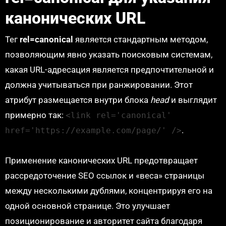
канонических URL
Тег
rel=canonical
является стандартным методом,
позволяющим явно указать поисковым системам,
какая URL-адресация является предпочтительной и
должна учитываться при ранжировании. Этот
атрибут размещается внутри блока
head
и выглядит
примерно так:
<link rel='canonical'
.
href='https://example.com/page/' />
Применение канонических URL предотвращает
рассредоточение SEO ссылок и «веса» страницы
между несколькими дублями, концентрируя его на
одной основной странице. Это улучшает
позиционирование и авторитет сайта благодаря