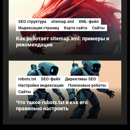
SEO структура
sitemap.xml
XML-файл
Индексация страниц
Карта сайта
Сайты
Как работает sitemap.xml: примеры и
рекомендации
robots.txt
SEO-файл
Директивы SEO
Настройка индексации
Поисковые роботы
Сайты
Что такое robots.txt и как его
правильно настроить