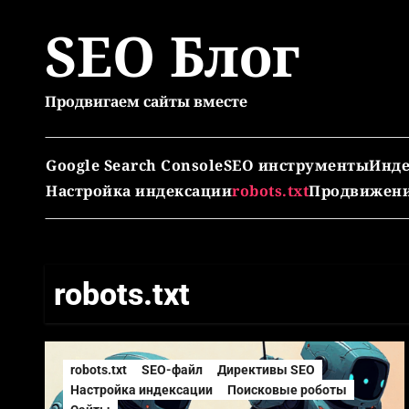
Перейти
SEO Блог
к
содержимому
Продвигаем сайты вместе
Google Search Console
SEO инструменты
Инде
Настройка индексации
robots.txt
Продвижени
robots.txt
robots.txt
SEO-файл
Директивы SEO
Настройка индексации
Поисковые роботы