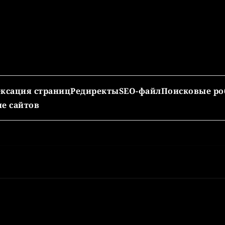
ксация страниц
Редиректы
SEO-файл
Поисковые ро
е сайтов