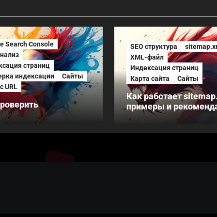
e Search Console
SEO структура
sitemap.x
нализ
XML-файл
ксация страниц
Индексация страниц
ерка индексации
Сайты
Карта сайта
Сайты
с URL
Как работает sitemap
проверить
примеры и рекоменд
ксацию страниц:
рументы и методы