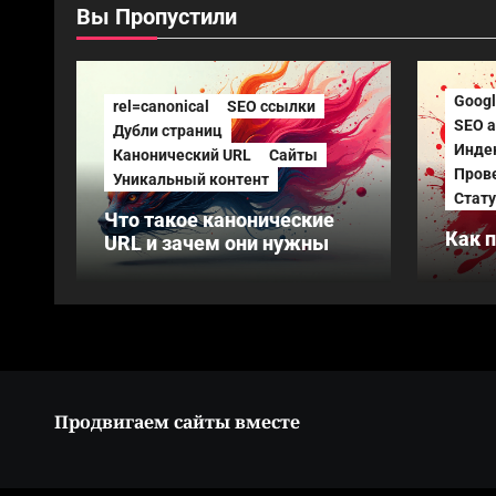
Вы Пропустили
Googl
rel=canonical
SEO ссылки
SEO а
Дубли страниц
Инде
Канонический URL
Сайты
Пров
Уникальный контент
Стату
Что такое канонические
Как 
URL и зачем они нужны
инде
инст
Продвигаем сайты вместе