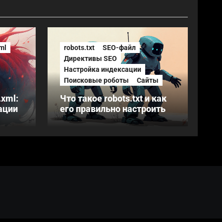
ml
robots.txt
SEO-файл
Директивы SEO
Настройка индексации
Поисковые роботы
Сайты
.xml:
Что такое robots.txt и как
ации
его правильно настроить